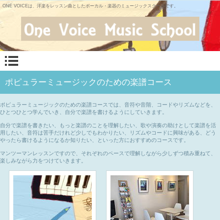
ONE VOICEは、洋楽をレッスン曲としたボーカル・楽器のミュージックスクールです。
ポピュラーミュージックのための楽譜コース
ポピュラーミュージックのための楽譜コースでは、音符や音階、コードやリズムなどを、
ひとつひとつ学んでいき、自分で楽譜を書けるようにしていきます。
自分で楽譜を書きたい、もっと楽譜のことを理解したい、歌や演奏の助けとして楽譜を活
用したい、音符は苦手だけれど少しでもわかりたい、リズムやコードに興味がある、どう
やったら書けるようになるか知りたい、といった方におすすめのコースです。
マンツーマンレッスンですので、それぞれのペースで理解しながら少しずつ積み重ねて、
楽しみながら力をつけていきます。